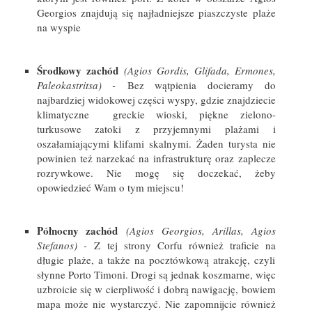
Georgios znajdują się najładniejsze piaszczyste plaże
na wyspie
Środkowy zachód
(Agios Gordis, Glifada, Ermones,
Paleokastritsa) -
Bez wątpienia docieramy do
najbardziej widokowej części wyspy, gdzie znajdziecie
klimatyczne greckie wioski, piękne zielono-
turkusowe zatoki z przyjemnymi plażami i
oszałamiającymi klifami skalnymi. Żaden turysta nie
powinien też narzekać na infrastrukturę oraz zaplecze
rozrywkowe. Nie mogę się doczekać, żeby
opowiedzieć Wam o tym miejscu!
Północny zachód
(Agios Georgios, Arillas, Agios
Stefanos) -
Z tej strony Corfu również traficie na
długie plaże, a także na pocztówkową atrakcję, czyli
słynne Porto Timoni. Drogi są jednak koszmarne, więc
uzbroicie się w cierpliwość i dobrą nawigację, bowiem
mapa może nie wystarczyć. Nie zapomnijcie również