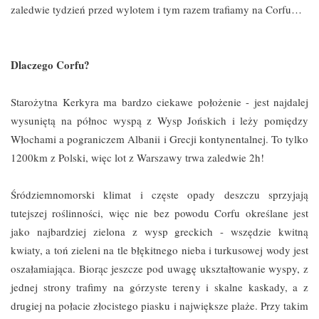
zaledwie tydzień przed wylotem i tym razem trafiamy na Corfu…
Dlaczego Corfu?
Starożytna Kerkyra ma bardzo ciekawe położenie - jest najdalej
wysuniętą na północ wyspą z Wysp Jońskich i leży pomiędzy
Włochami a pograniczem Albanii i Grecji kontynentalnej. To tylko
1200km z Polski, więc lot z Warszawy trwa zaledwie 2h!
Śródziemnomorski klimat i częste opady deszczu sprzyjają
tutejszej roślinności, więc nie bez powodu Corfu określane jest
jako najbardziej zielona z wysp greckich - wszędzie kwitną
kwiaty, a toń zieleni na tle błękitnego nieba i turkusowej wody jest
oszałamiająca. Biorąc jeszcze pod uwagę ukształtowanie wyspy, z
jednej strony trafimy na górzyste tereny i skalne kaskady, a z
drugiej na połacie złocistego piasku i największe plaże. Przy takim