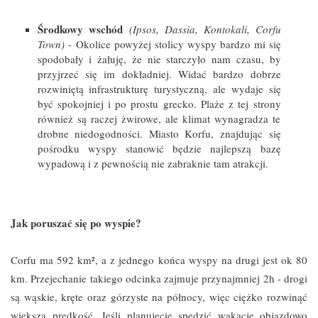
Środkowy wschód
(Ipsos, Dassia, Kontokali, Corfu
Town)
- Okolice powyżej stolicy wyspy bardzo mi się
spodobały i żałuję, że nie starczyło nam czasu, by
przyjrzeć się im dokładniej. Widać bardzo dobrze
rozwiniętą infrastrukturę turystyczną, ale wydaje się
być spokojniej i po prostu grecko. Plaże z tej strony
również są raczej żwirowe, ale klimat wynagradza te
drobne niedogodności. Miasto Korfu, znajdując się
pośrodku wyspy stanowić będzie najlepszą bazę
wypadową i z pewnością nie zabraknie tam atrakcji.
Jak poruszać się po wyspie?
Corfu ma 592 km², a z jednego końca wyspy na drugi jest ok 80
km. Przejechanie takiego odcinka zajmuje przynajmniej 2h - drogi
są wąskie, kręte oraz górzyste na północy, więc ciężko rozwinąć
większą prędkość. Jeśli planujecie spędzić wakacje objazdowo