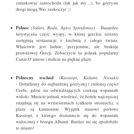
zatankować samochodu (tak jak my…), bo górzyste
drogi mogą Was zaskoczyć ;)
Północ
(Sidari, Roda, Agios Spiridonas) -
Baaardzo
turystyczna część wyspy, w której greckie taverny
zastępują restauracje z kuchnią z całego świata.
Właściwie jest ładnie, przyjemnie, ale brakuje
prawdziwej Grecji. Zobaczycie tu jednak popularny
Canal D’amour i traficie na piękne plaże.
Północny wschód
(Kassiopi, Kalami, Nissaki)
-
Dotarliśmy do najbardziej górzystej i zielonej części
Corfu, gdzie na odwiedzających czekają wspaniałe
widoki. Musicie jednak wiedzieć, że hotele najczęściej
znajdują się na wzniesieniach (całkiem stromych), a
plaże są kamieniste. Wyjątek stanowi portowe
Kassiopi, z którego dostaniecie się do wspaniale
widocznej z brzegu Albanii. Bardzo mi się spodobało
to miasto!