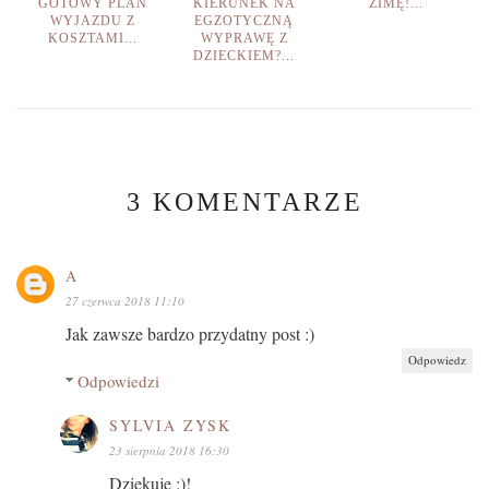
GOTOWY PLAN
KIERUNEK NA
ZIMĘ!...
WYJAZDU Z
EGZOTYCZNĄ
KOSZTAMI...
WYPRAWĘ Z
DZIECKIEM?...
3 KOMENTARZE
A
27 czerwca 2018 11:10
Jak zawsze bardzo przydatny post :)
Odpowiedz
Odpowiedzi
SYLVIA ZYSK
23 sierpnia 2018 16:30
Dziękuję :)!