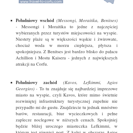
Południowy wschód
(Messongi, Moraitika, Benitses)
-
Messongi i Moraitika to jedne z najczęściej
wybieranych przez turystów miejscowości na wyspie.
Niestety plaże są w większości wąskie i żwirowate,
chociaż woda w morzu cieplejsza, płytsza i
spokojniejsza. Z Benitses jest bardzo blisko do pałacu
Achillion i Mostu Kaisera - jednych z największych
atrakcji na Corfu.
Południowy zachód
(Kavos, Lefkimmi, Agios
Georgios) -
To tu znajduje się najbardziej imprezowe
miasto na wyspie, czyli Kavos, które mimo świetnie
rozwiniętej infrastruktury turystycznej zupełnie nie
przypadło mi do gustu. Znajdziecie tu jednak mnóstwo
barów, restauracji, biur wycieczkowych i pełne
zaplecze noclegowe w niższych cenach. Spokojniej
będzie bliżej uroczego miasteczka Lefkimmi, w
którym jest również port. Z kolei w obszarze Agios