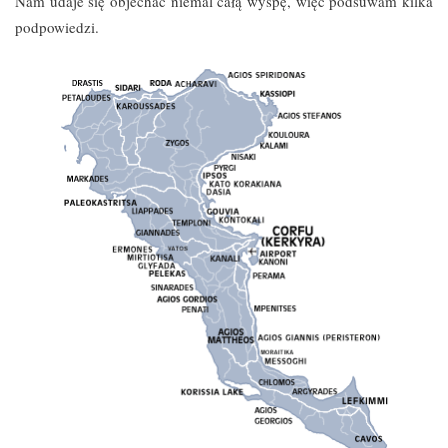
Nam udaje się objechać niemal całą wyspę, więc podsuwam kilka
podpowiedzi.