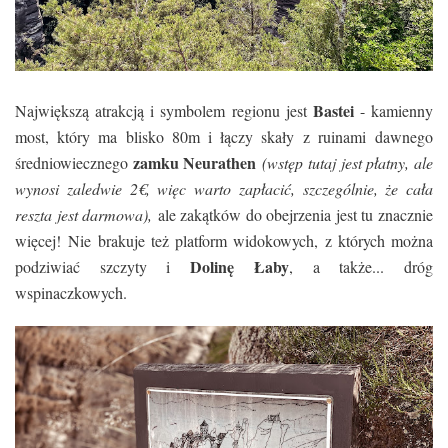
Bastei
Największą atrakcją i symbolem regionu jest
- kamienny
most, który ma blisko 80m i łączy skały z ruinami
dawnego
zamku Neurathen
średniowiecznego
(wstęp tutaj jest płatny, ale
wynosi zaledwie 2
€, więc warto zapłacić, szczególnie, że cała
reszta jest darmowa),
ale zakątków do obejrzenia jest tu znacznie
więcej!
Nie brakuje też platform widokowych, z których można
Dolinę Łaby
podziwiać szczyty i
, a także... dróg
wspinaczkowych.