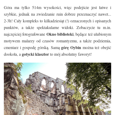
Góra ma tylko 514m wysokości, więc podejście jest łatwe i
szybkie, jednak na zwiedzanie ruin dobrze przeznaczyć nawet...
2-3h! Cały kompleks to kilkadziesiąt (!) oznaczonych i opisanych
punktów, a także spektakularne widoki. Zobaczycie tu m.in.
Okno biblioteki
najczęściej fotografowane
, będące też ulubionym
motywem malarzy od czasów romantyzmu, a także podziemia,
górę Oybin
cmentarz i gospodę górską. Samą
można też obejść
gotycki klasztor
dookoła, a
to mój absolutny faworyt!