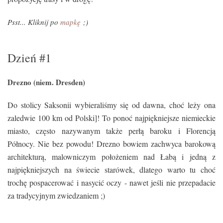
Psst... Kliknij po
mapkę
;)
Dzień #1
Drezno (niem. Dresden)
Do stolicy Saksonii wybieraliśmy się od dawna, choć
leży ona
zaledwie 100 km od Polski]! To ponoć najpiękniejsze niemieckie
miasto, często nazywanym także perłą baroku i Florencją
Północy. Nie bez powodu! Drezno bowiem zachwyca barokową
architekturą, malowniczym położeniem nad Łabą i jedną z
najpiękniejszych na świecie starówek, dlatego warto tu choć
trochę pospacerować i nasycić oczy - nawet jeśli nie przepadacie
za tradycyjnym zwiedzaniem ;)