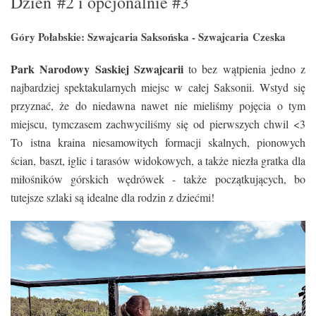
Dzień
#2 i opcjonalnie #3
Góry Połabskie: Szwajcaria Saksońska - Szwajcaria
Czeska
Park Narodowy Saskiej Szwajcarii
to bez wątpienia jedno z
najbardziej spektakularnych miejsc w całej Saksonii. Wstyd się
przyznać, że do niedawna nawet nie mieliśmy pojęcia o tym
miejscu, tymczasem zachwyciliśmy się od pierwszych chwil <3
To
istna kraina niesamowitych formacji skalnych, pionowych
ścian, baszt, iglic i tarasów widokowych, a także niezła gratka dla
miłośników górskich wędrówek - także początkujących, bo
tutejsze szlaki są idealne dla rodzin z dziećmi!