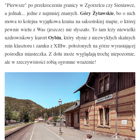
"Pierwsze" po przekroczeniu granicy w Zgorzelcu czy Sieniawce,
Góry Żytawskie
a jednak... jedne z najmniej znanych.
, bo o nich
mowa to kolejna wyjątkowa kraina na saksońskiej mapie, o której
pewnie wielu z Was (jeszcze) nie słyszało. To tam leży niewielki
Oybin
uzdrowiskowy
kurort
, który słynie z niezwykłych skalnych
ruin
klasztoru i zamku z XIIIw.
położonych na górze wyrastającej
pośrodku miasteczka. Z dołu może wyglądają trochę niepozornie,
ale w rzeczywistości robią ogromne wrażenie!