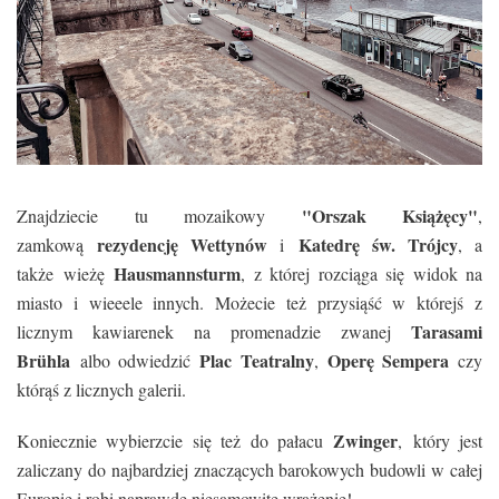
"Orszak Książęcy"
Znajdziecie tu mozaikowy
,
rezydencję Wettynów
Katedrę św. Trójcy
zamkową
i
, a
Hausmannsturm
także wieżę
, z której rozciąga się widok na
miasto i wieeele innych. Możecie też przysiąść w którejś z
Tarasami
licznym kawiarenek na
promenadzie zwanej
Brühla
Plac Teatralny
Operę Sempera
albo odwiedzić
,
czy
którąś z licznych galerii.
Zwinger
Koniecznie wybierzcie się też do pałacu
,
który jest
zaliczany do najbardziej znaczących barokowych budowli w całej
Europie i robi naprawdę niesamowite wrażenie!