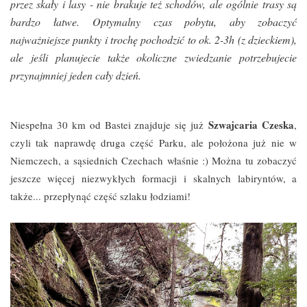
przez skały i lasy - nie brakuje też schodów, ale ogólnie trasy są
bardzo łatwe.
Optymalny czas pobytu, aby zobaczyć
najważniejsze punkty i trochę pochodzić to ok. 2-3h (z dzieckiem),
ale jeśli planujecie także okoliczne zwiedzanie potrzebujecie
przynajmniej jeden cały dzień.
Szwajcaria Czeska
Niespełna 30 km od Bastei znajduje się już
,
czyli tak naprawdę druga część Parku, ale położona już nie w
Niemczech, a sąsiednich Czechach właśnie :) Można tu zobaczyć
jeszcze więcej niezwykłych formacji i
skalnych labiryntów
,
a
także... przepłynąć część szlaku łodziami!