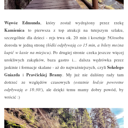
Wąwóz Edmunda
, który
został wydrążony przez rzekę
Kamienica
to pierwsza z top atrakcji na tutejszym szlaku,
szczególnie dla dzieci - r
ejs trwa ok. 20 min i kosztuje 5
€
/osoba
dorosła w jedną stronę
(łódki odpływają co 15 min, a bilety można
kupić w kasie na miejscu)
. Po drugiej stronie
czeka jeszcze więcej
urokliwych zakątków, baza gastro i... dalsza wędrówka przez
Sokolego
jaskinie i formacje skalane - aż do najważniejszych, czyli
Gniazda
Pravčickiej Bramy
i
. My już nie daliśmy rady tam
dotrzeć
ze względów czasowych
(ostatnie łodzie powrotne
odpływają o 18:30!)
, ale dzięki temu
mamy dobry powód, by
wrócić :)