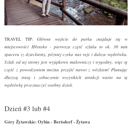
TRAVEL TIP:
Główne w
ejście do parku znajduje się w
miejscowości Hřensko -
pierwsza część szlaku to ok. 30 min
spaceru (z dzieckiem), później czeka nas rejs i dalsza wędrówka.
Szlak
od tej strony jest wyjątkowo malowniczy i wygodny,
więc tę
część
z powodzeniem można przejść nawet z wózkiem! Planując
dłuższą trasę i zobaczenie wszystkich atrakcji warto na tę
wędrówkę przeznaczyć osobny dzień.
Dzień #3 lub #4
Góry Żytawskie: Oybin -
Bertsdorf - Żytawa