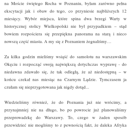
na Moście świętego Rocha w Poznaniu, byłam zarówno pełna
ekscytacji jak i obaw do tego, co przyniesie najbliższych 12
miesięcy. Wybór miejsca, które spina dwa brzegi Warty w
historycznej stolicy Wielkopolski nie był przypadkiem – stąd
bowiem rozpościera się przepiękna panorama na starą i nieco
nowszą część miasta. A my się z Poznaniem żegnaliśmy…
Za kilka godzin mieliśmy wsiąść do samolotu na warszawskim
Okęciu i rozpocząć swoją największą dotychczas wyprawę - do
niedawna zdawało się, że tak odległą, że aż niedostępną – w
końcu czekał nas miesiąc na Czarnym Lądzie. Tymczasem ja
czułam się nieprzygotowana jak nigdy dotąd...
Wiedzieliśmy również, że do Poznania już nie wrócimy, a
przynajmniej nie na długo, bo po powrocie już planowaliśmy
przeprowadzkę do Warszawy. To, czego w żaden sposób
przewidzieć nie mogliśmy to z pewnością fakt, że daleka Afryka