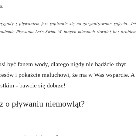
a.
ygody z pływaniem jest zapisanie się na zorganizowane zajęcia. Jeś
ademię Pływania Let's Swim. W innych miastach również bez proble
si być fanem wody, dlatego nigdy nie bądźcie zbyt
cesów i pokażcie maluchowi, że ma w Was wsparcie. A
stkim - bawcie się dobrze!
sz o pływaniu niemowląt?