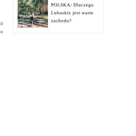
POLSKA: Dlaczego
Lubuskie jest warte
zachodu?
li
mu