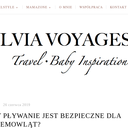
ELSTYLE
MAMAZONE
O MNIE
WSPÓŁPRACA
KONTAKT
26 czerwca 2019
 PŁYWANIE JEST BEZPIECZNE DLA
IEMOWLĄT?