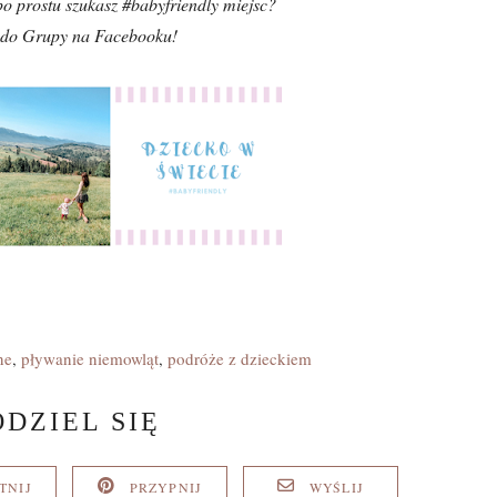
po prostu szukasz #babyfriendly miejsc?
 do Grupy na Facebooku!
ne
,
pływanie niemowląt
,
podróże z dzieckiem
ODZIEL SIĘ
TNIJ
PRZYPNIJ
WYŚLIJ