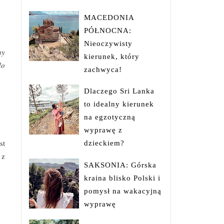
MACEDONIA
PÓŁNOCNA:
Nieoczywisty
ny
kierunek, który
do
zachwyca!
Dlaczego Sri Lanka
to idealny kierunek
na egzotyczną
wyprawę z
st
dzieckiem?
 z
SAKSONIA: Górska
kraina blisko Polski i
pomysł na wakacyjną
wyprawę