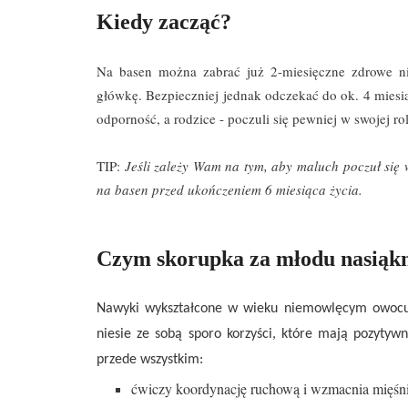
Kiedy zacząć?
Na basen można zabrać już 2-miesięczne zdrowe nie
główkę. Bezpieczniej jednak odczekać do ok. 4 miesią
odporność, a rodzice - poczuli się pewniej w swojej rol
TIP:
Jeśli zależy Wam na tym, aby maluch poczuł się w
na basen przed ukończeniem 6 miesiąca życia.
Czym skorupka za młodu nasiąkni
Nawyki wykształcone w wieku niemowlęcym owocują
niesie ze sobą sporo korzyści, które mają pozytywn
przede wszystkim:
ćwiczy koordynację ruchową i wzmacnia mięśni