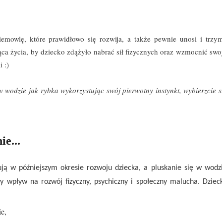
mowlę, które prawidłowo się rozwija, a także pewnie unosi i trzy
ca życia, by dziecko zdążyło nabrać sił fizycznych oraz wzmocnić swo
i :)
 wodzie jak rybka wykorzystując swój pierwotny instynkt, wybierzcie s
e...
 w późniejszym okresie rozwoju dziecka, a pluskanie się w wodz
y wpływ na rozwój fizyczny, psychiczny i społeczny malucha. Dziec
e,