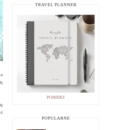
TRAVEL PLANNER
ka
ię
POBIERZ
ię
eż
POPULARNE