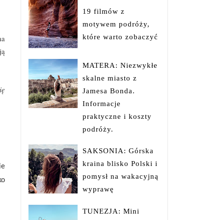
19 filmów z
motywem podróży,
które warto zobaczyć
ma
ją
MATERA: Niezwykłe
skalne miasto z
ię
Jamesa Bonda.
Informacje
praktyczne i koszty
podróży.
SAKSONIA: Górska
kraina blisko Polski i
ie
pomysł na wakacyjną
ko
wyprawę
TUNEZJA: Mini